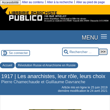
|
|
Aller au contenu
Aller à la recherche
Aller au pied de page
Accessibilité
MENU
Se connecter
Accueil
Révolution Russe et Anarchisme en Russie
1917 | Les anarchistes, leur rôle, leurs choix
Pierre Chamechaude et Guillaume Davranche
Article mis en ligne le
25 juin 2019
dernière modification le 24 avril 2021