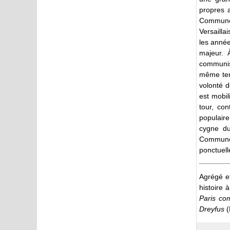
propres a
Commune 
Versailla
les année
majeur. 
communis
même temp
volonté 
est mobil
tour, co
populair
cygne du
Commune 
ponctuell
Agrégé et
histoire 
Paris c
Dreyfus
(