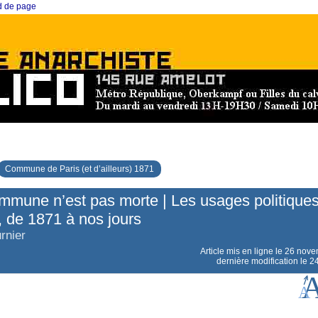
ed de page
Commune de Paris (et d’ailleurs) 1871
mmune n’est pas morte | Les usages politique
 de 1871 à nos jours
rnier
Article mis en ligne le
26 nove
dernière modification le 2