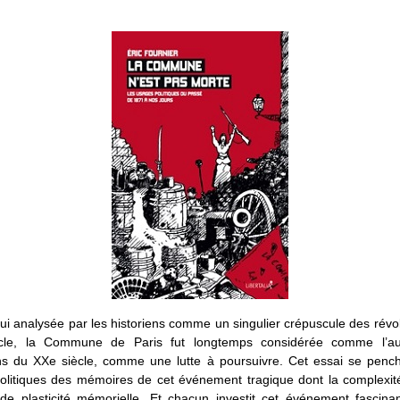
ui analysée par les historiens comme un singulier crépuscule des révo
cle, la Commune de Paris fut longtemps considérée comme l’a
ons du XXe siècle, comme une lutte à poursuivre. Cet essai se pench
olitiques des mémoires de cet événement tragique dont la complexité
de plasticité mémorielle. Et chacun investit cet événement fascina