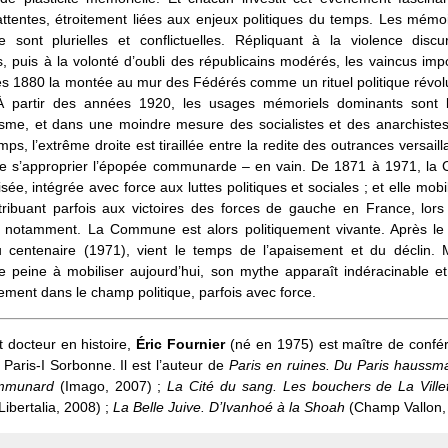
ttentes, étroitement liées aux enjeux politiques du temps. Les mémo
sont plurielles et conflictuelles. Répliquant à la violence discu
is, puis à la volonté d’oubli des républicains modérés, les vaincus im
s 1880 la montée au mur des Fédérés comme un rituel politique révol
À partir des années 1920, les usages mémoriels dominants sont l
me, et dans une moindre mesure des socialistes et des anarchistes
s, l’extrême droite est tiraillée entre la redite des outrances versailla
de s’approprier l’épopée communarde – en vain. De 1871 à 1971, l
isée, intégrée avec force aux luttes politiques et sociales ; et elle mobi
ntribuant parfois aux victoires des forces de gauche en France, lors
e notamment. La Commune est alors politiquement vivante. Après le
 centenaire (1971), vient le temps de l’apaisement et du déclin. M
peine à mobiliser aujourd’hui, son mythe apparaît indéracinable et 
ement dans le champ politique, parfois avec force.
 docteur en histoire,
Éric Fournier
(né en 1975) est maître de confé
à Paris-I Sorbonne. Il est l’auteur de
Paris en ruines. Du Paris haussm
ommunard
(Imago, 2007) ;
La Cité du sang. Les bouchers de La Villet
Libertalia, 2008) ;
La Belle Juive. D’Ivanhoé à la Shoah
(Champ Vallon,