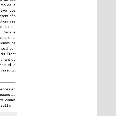
ires de la
rsive des
posent dès
utionnaire
e fait du
. Dans le
ises et la
a Commune
lise à son
 du Front
 chant du
ais si la
ressurgit
rences en
annien au
te contre
 2011).