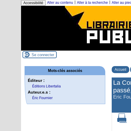
|
|
Aller au contenu
Aller à la recherche
Aller au pi
Accessibilité
Se connecter
Accueil
Mots-clés associés
Éditeur :
La Co
Éditions Libertalia
passé,
Auteur.e.s :
Eric Fou
Éric Fournier