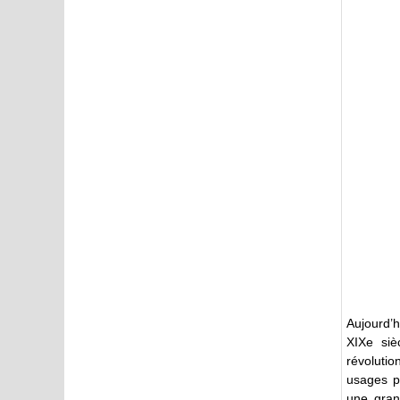
Aujourd’h
XIXe siè
révoluti
usages p
une gran