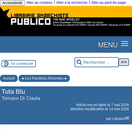
|
|
Aller au contenu
Aller à la recherche
Aller au pied de page
Accessibilité
MENU
Se connecter
Accueil
►Les Parutions Récentes◄
Tuta Blu
Tomaso Di Ciaula
Article mis en ligne le
7 mai 2026
dernière modification le 14 mai 2026
par
Libraire