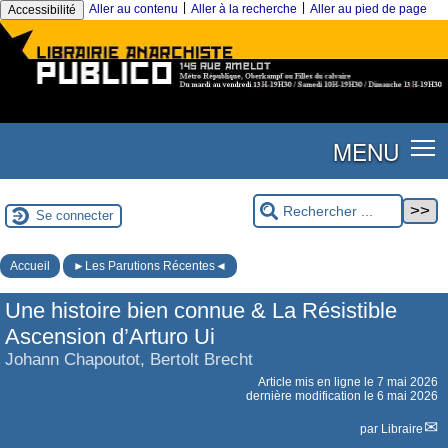
|
|
Aller au contenu
Aller à la recherche
Aller au pied de page
Accessibilité
MENU
Se connecter
Accueil
►Les Parutions Récentes◄
Une histoire bien connue & La Résistible
Ascension d’Arturo Ui
Johann Chapoutot, Bertolt Brecht
Article mis en ligne le
7 mai 2026
dernière modification le 6 mai 2026
par
Libraire