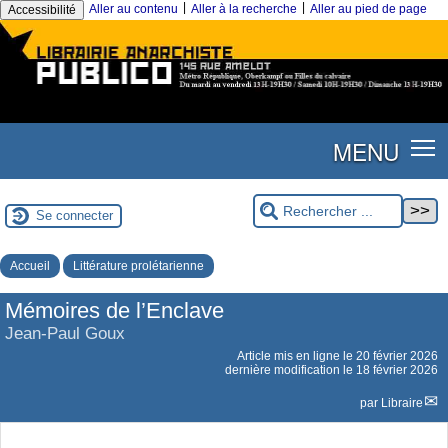
|
|
Aller au contenu
Aller à la recherche
Aller au pied de page
Accessibilité
MENU
Se connecter
Accueil
Littérature prolétarienne
Mémoires de l’Enclave
Jean-Paul Goux
Article mis en ligne le
20 février 2026
dernière modification le 18 février 2026
par
Libraire