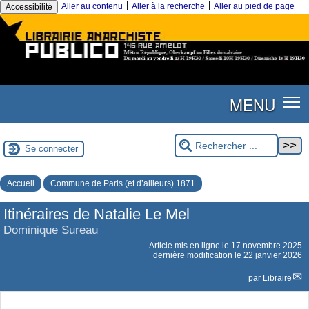
|
|
Aller au contenu
Aller à la recherche
Aller au pied de page
Accessibilité
MENU
Se connecter
Accueil
Commune de Paris (et d’ailleurs) 1871
Itinéraires de Natalie Le Mel
Dominique Sureau
Article mis en ligne le
17 novembre 2025
dernière modification le 22 janvier 2026
par
Libraire