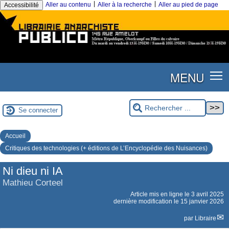
|
|
Aller au contenu
Aller à la recherche
Aller au pied de page
Accessibilité
MENU
Se connecter
Accueil
Critiques des technologies (+ éditions de L’Encyclopédie des Nuisances)
Ni dieu ni IA
Mathieu Corteel
Article mis en ligne le
3 avril 2025
dernière modification le 15 janvier 2026
par
Libraire