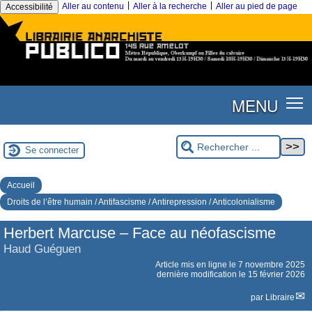
|
|
Aller au contenu
Aller à la recherche
Aller au pied de page
Accessibilité
MENU
Se connecter
Accueil
Droits de l’être humain / Antifascisme / Antirepression / Anticolonialisme
Herbert Marcuse – Face au néofascisme
Haud Guéguen
Article mis en ligne le
7 novembre 2025
dernière modification le 15 février 2026
par
Libraire