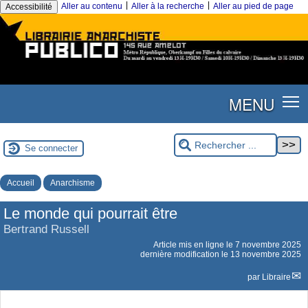
|
|
Aller au contenu
Aller à la recherche
Aller au pied de page
Accessibilité
MENU
Se connecter
Accueil
Anarchisme
Le monde qui pourrait être
Bertrand Russell
Article mis en ligne le
7 novembre 2025
dernière modification le 13 novembre 2025
par
Libraire