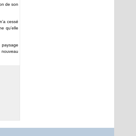
ion de son
 n’a cessé
me qu’elle
e paysage
’un nouveau