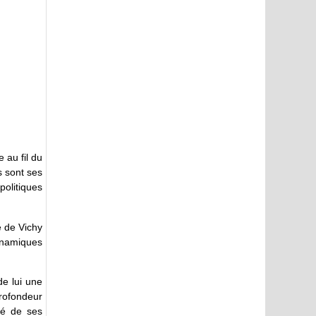
 au fil du
s sont ses
politiques
e de Vichy
ynamiques
de lui une
profondeur
té de ses