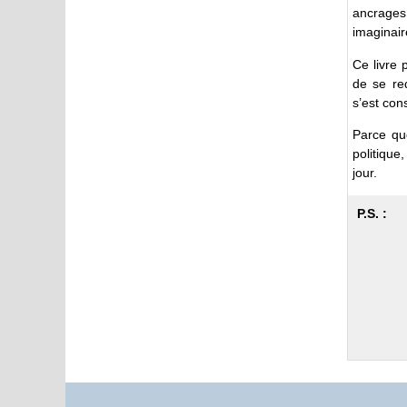
ancrages 
imaginair
Ce livre 
de se red
s’est con
Parce qu
politique,
jour.
P.S. :