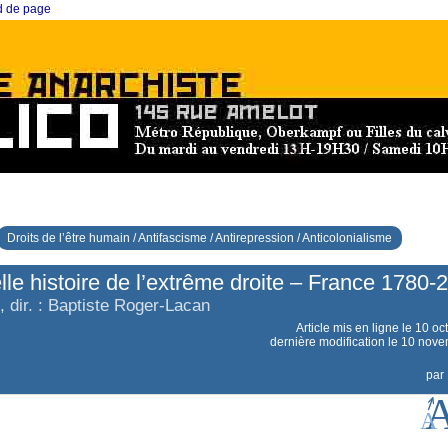
ed de page
Droits de l’être humain / Antifascisme / Antirepression / Anticolonialisme
le histoire de l’extrême droite – France 1780-
f, dir. : Baptiste Roger-Lacan
Article mis en ligne le
10 oc
dernière modification le 10 nov
par