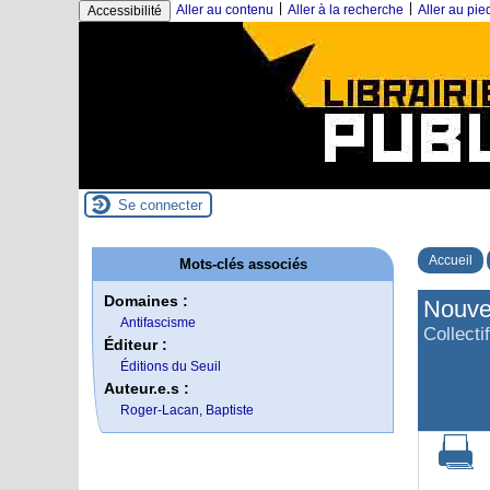
|
|
Aller au contenu
Aller à la recherche
Aller au pi
Accessibilité
Se connecter
Accueil
Mots-clés associés
Domaines :
Nouvel
Antifascisme
Collecti
Éditeur :
Éditions du Seuil
Auteur.e.s :
Roger-Lacan, Baptiste