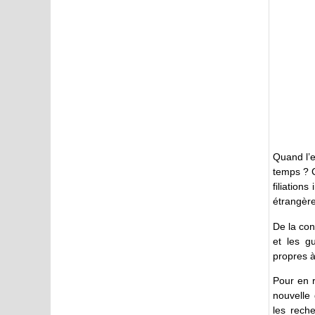
Quand l’e
temps ? C
filiation
étrangèr
De la con
et les g
propres 
Pour en r
nouvelle 
les rech