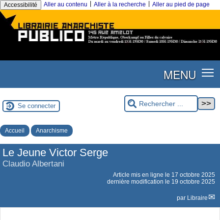
|
|
Aller au contenu
Aller à la recherche
Aller au pied de page
Accessibilité
MENU
Se connecter
Accueil
Anarchisme
Le Jeune Victor Serge
Claudio Albertani
Article mis en ligne le
17 octobre 2025
dernière modification le 19 octobre 2025
par
Libraire