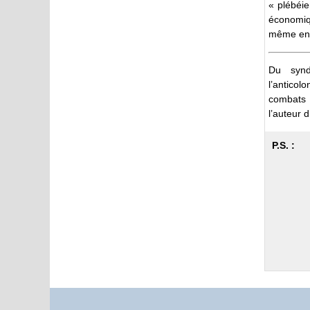
« plébéie
économiqu
même en m
Du synd
l’anticol
combats d
l’auteur d
P.S. :