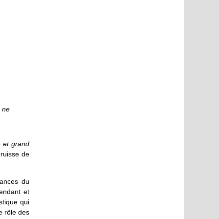
t ne
 et grand
bruisse de
dances du
pendant et
stique qui
e rôle des