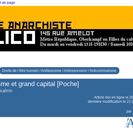
ed de page
Droits de l’être humain / Antifascisme / Antirepression / Anticolonialisme
me et grand capital [Poche]
Guérin
Article mis en ligne le
2
dernière modification le 21 j
par